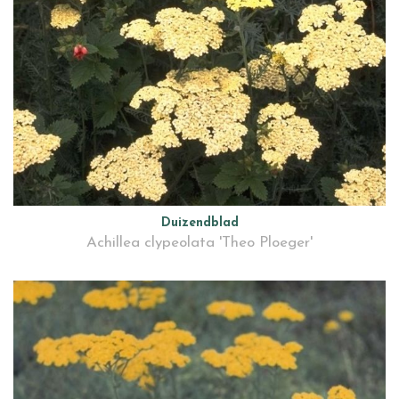
Duizendblad
Achillea clypeolata 'Theo Ploeger'