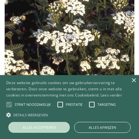
×
Deze website gebruikt cookies om uw gebruikerservaring te
verbeteren. Door onze website te gebruiken, stemt u in met alle
cookies in overeenstemming met ons Cookiebeleid.
Lees verder
STRIKT NOODZAKELIJK
PRESTATIE
TARGETING
Gewoon duizendblad
Achillea millefolium
DETAILS WEERGEVEN
ALLES ACCEPTEREN
ALLES AFWIJZEN