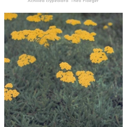
Achillea clypeolata 'Theo Ploeger'