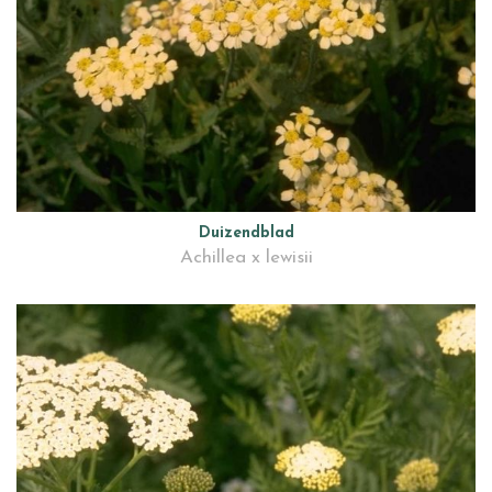
Duizendblad
Achillea x lewisii