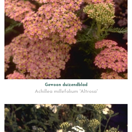
Gewoon duizendblad
Achillea millefolium 'Altrosa'