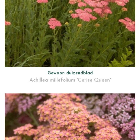
Gewoon duizendblad
Achillea millefolium 'Cerise Queen'