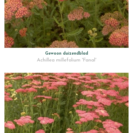
Gewoon duizendblad
Achillea millefolium 'Fanal'