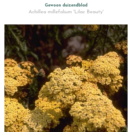
Gewoon duizendblad
Achillea millefolium 'Lilac Beauty'