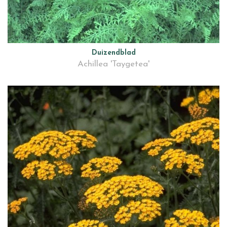
Duizendblad
Achillea 'Taygetea'