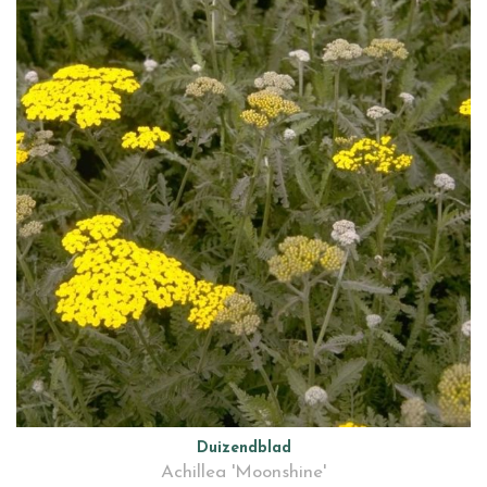
Duizendblad
Achillea 'Moonshine'