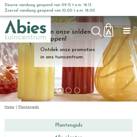
G
Deurne vandaag geopend van
09:15
t.e.m.
18:15
a
Zoersel vandaag geopend van
10:00
t.e.m.
18:00
n
a
Kom onze solden
a
shoppen!
r
c
Ontdek onze promoties
o
in ons tuincentrum.
n
t
e
n
t
Home
Plantengids
Plantengids