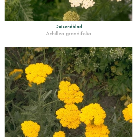
Duizendblad
Achillea grandifolia