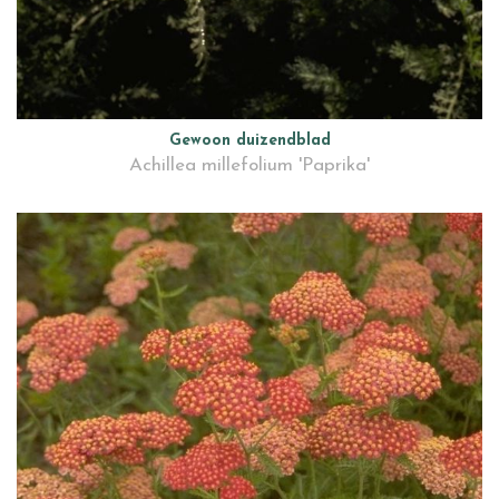
Gewoon duizendblad
Achillea millefolium 'Paprika'