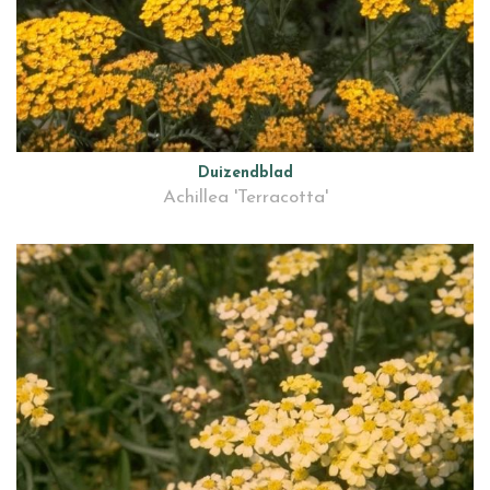
Duizendblad
Achillea 'Terracotta'