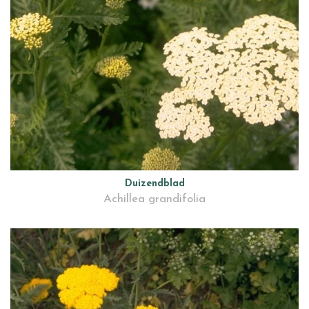
Duizendblad
Achillea grandifolia