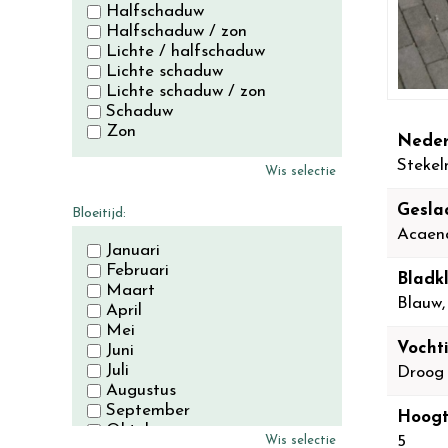
Halfschaduw
Halfschaduw / zon
Lichte / halfschaduw
Lichte schaduw
Lichte schaduw / zon
Schaduw
Zon
Neder
Stekel
Wis selectie
Gesla
Bloeitijd:
Acaen
Januari
Februari
Bladkl
Maart
Blauw,
April
Mei
Vocht
Juni
Juli
Droog
Augustus
September
Hoogt
Oktober
5
Wis selectie