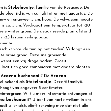
m is
Stekelnootje
, familie van de Rosaceae. De
de bloeitijd is van ca. juli tot en met augustus. De
blauw en ongeveer 5 cm. hoog. De volwassen hoogte
t
is ca. 5 cm. Verdraagt een temperatuur tot -20
gehele winter groen. De geadviseerde plantafstand
r m2.) Is ruim verkrijgbaar.
ruimte.
eschikt voor 'de tuin op het zuiden'. Verlangt een
t te arme grond. Deze snelgroeiende
wenst een vrij droge bodem. Groeit
laat zich goed combineren met andere planten.
r
Acaena buchananii
? De
Acaena
wel bekend als
Stekelnootje
. Deze %family%
hoogt van ongeveer 5 centimeter.
 wintergroen. Wilt u meer informatie ontvangen of
na buchananii
? U bent van harte welkom in ons
dt u er alstublieft rekening mee dat niet alle