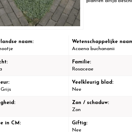
planten altijd beschi
landse naam:
Wetenschappelijke naam
nootje
Acaena buchananii
cht:
Familie:
a
Rosaceae
eur:
Veelkleurig blad:
 Grijs
Nee
igheid:
Zon / schaduw:
Zon
e in CM:
Giftig:
Nee