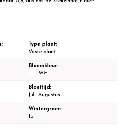
kbaar zijn, dus ook de Stekelnootje niet!
:
Type plant:
Vaste plant
Bloemkleur:
Wit
Bloeitijd:
Juli, Augustus
Wintergroen:
Ja