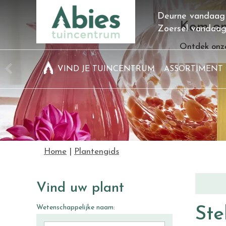
Ga
Deurne vandaag
naar
Kom on
Zoersel vandaa
content
Ontdek onze
VIND JE TUINCENTRUM
ASSORTIMENT
Home
Plantengids
Vind uw plant
Wetenschappelijke naam:
Ste