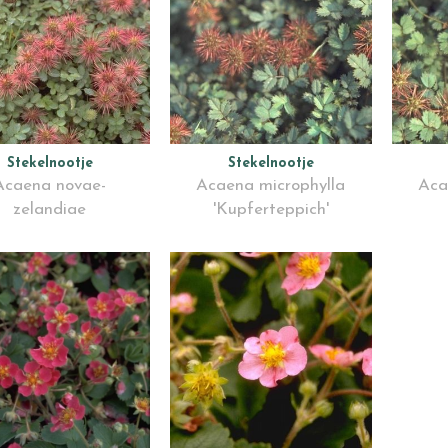
Stekelnootje
Stekelnootje
Acaena novae-
Acaena microphylla
Aca
zelandiae
'Kupferteppich'