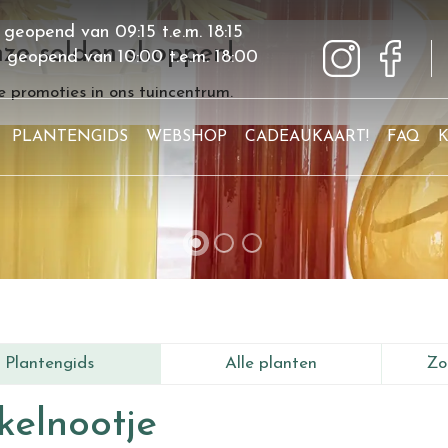
 geopend van
09:15
t.e.m.
18:15
ze solden shoppen!
g geopend van
10:00
t.e.m.
18:00
 promoties in ons tuincentrum.
PLANTENGIDS
WEBSHOP
CADEAUKAART!
FAQ
Plantengids
Alle planten
Zo
kelnootje