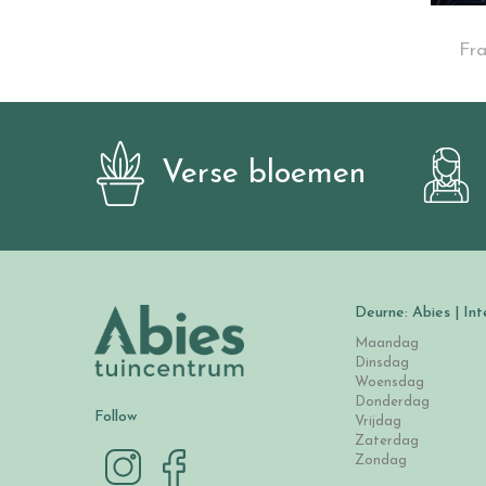
Fra
Verse bloemen
Deurne: Abies | Int
Maandag
Dinsdag
Woensdag
Donderdag
Follow
Vrijdag
Zaterdag
Zondag