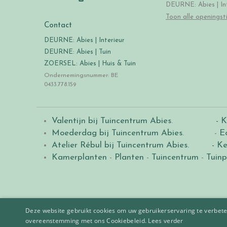
DEURNE: Abies | Int
Toon alle openingst
Contact
DEURNE: Abies | Interieur
DEURNE: Abies | Tuin
ZOERSEL: Abies | Huis & Tuin
Ondernemingsnummer: BE
0433.778.159
Valentijn bij Tuincentrum Abies
.
- K
Moederdag bij Tuincentrum Abies
. -
E
Atelier Rébul bij Tuincentrum Abies.
- Ke
Kamerplanten
-
Planten
-
Tuincentrum
-
Tuinp
Deze website gebruikt cookies om uw gebruikerservaring te verbeter
overeenstemming met ons Cookiebeleid.
Lees verder