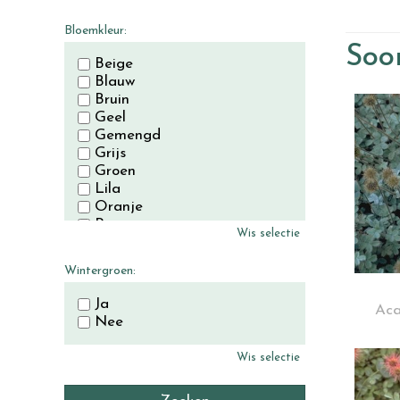
November
December
Bloemkleur:
Soor
Beige
Blauw
Bruin
Geel
Gemengd
Grijs
Groen
Lila
Oranje
Paars
Wis selectie
Rood
Roze
Wintergroen:
Wit
Zwart
Ja
Aca
Nee
Wis selectie