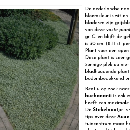
De nederlandse naa
bloemkleur is wit en 
bladeren zijn grijs
van deze
vaste plan
gr. C. en blijft de 
is 30 cm. (8-11 st. pe
Plant voor een open 
Deze plant is zeer g
zonnige plek op nie
bladhoudende plant 
bodembedekkend en 
Bent u op zoek naa
buchananii
is ook 
heeft een maximale 
De
Stekelnootje
is
tips over deze
Acae
tuincentrum maar hou