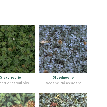
Stekelnootje
Stekelnootje
na anserinifolia
Acaena adscendens