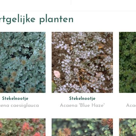
tgelijke planten
Stekelnootje
Stekelnootje
ena caesiiglauca
Acaena 'Blue Haze'
Acae