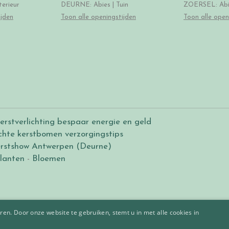
erieur
DEURNE: Abies | Tuin
ZOERSEL: Abie
ijden
Toon alle openingstijden
Toon alle open
erstverlichting bespaar energie en geld
chte kerstbomen verzorgingstips
rstshow Antwerpen (Deurne)
lanten
-
Bloemen
en. Door onze website te gebruiken, stemt u in met alle cookies in