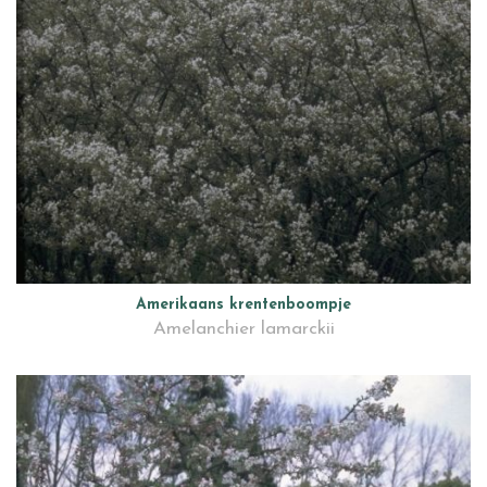
Amerikaans krentenboompje
Amelanchier lamarckii