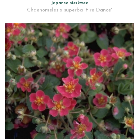
Japanse sierkwee
Chaenomeles x superba 'Fire Dance'