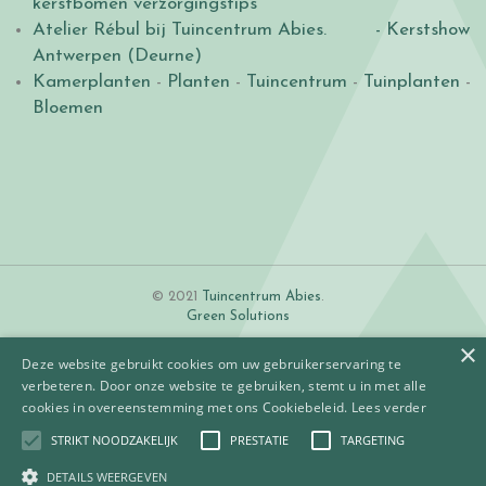
kerstbomen verzorgingstips
Atelier Rébul bij Tuincentrum Abies.
- Kerstshow
Antwerpen (Deurne)
Kamerplanten
-
Planten
-
Tuincentrum
-
Tuinplanten
-
Bloemen
© 2021
Tuincentrum Abies
.
Green Solutions
×
Deze website gebruikt cookies om uw gebruikerservaring te
verbeteren. Door onze website te gebruiken, stemt u in met alle
cookies in overeenstemming met ons Cookiebeleid.
Lees verder
STRIKT NOODZAKELIJK
PRESTATIE
TARGETING
Algemene voorwaarden
Betaalinformatie
DETAILS WEERGEVEN