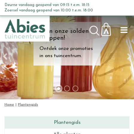
G
Deurne vandaag geopend van
09:15
t.e.m.
18:15
a
Zoersel vandaag geopend van
10:00
t.e.m.
18:00
n
a
Kom onze solden
a
shoppen!
r
c
Ontdek onze promoties
o
in ons tuincentrum.
n
t
e
n
t
Home
Plantengids
Plantengids