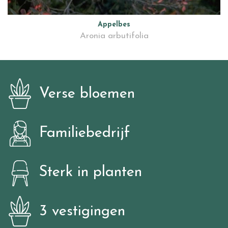
Appelbes
Aronia arbutifolia
Verse bloemen
Familiebedrijf
Sterk in planten
3 vestigingen