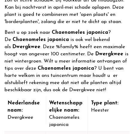
zon of lichte schaduw. Bij voorkeur uit de middagzon.
Kan bij nachtvorst in april-mei schade oplopen. Deze
plant is goed te combineren met 'open plaats' en
'borderplanten', zolang die er niet te dicht op staan.
Bent u op zoek naar
Chaenomeles japonica
?
De
Chaenomeles japonica
is ook wel bekend
als
Dwergkwee
. Deze %family% heeft een maximale
hoogt van ongeveer 100 centimeter. De
Dwergkwee
is
niet wintergroen. Wilt u meer informatie ontvangen of
tips over deze
Chaenomeles japonica
? U bent van
harte welkom in ons tuincentrum maar houdt u er
alstublieft rekening mee dat niet alle planten altijd
beschikbaar zijn, dus ook de Dwergkwee niet!
Nederlandse
Wetenschapp
Type plant:
naam:
elijke naam:
Heester
Dwergkwee
Chaenomeles
japonica