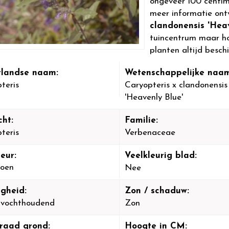
ongeveer 100 centi
meer informatie ont
clandonensis 'Heav
tuincentrum maar hou
planten altijd beschi
landse naam:
Wetenschappelijke naam
teris
Caryopteris x clandonensis
'Heavenly Blue'
cht:
Familie:
teris
Verbenaceae
eur:
Veelkleurig blad:
oen
Nee
igheid:
Zon / schaduw:
-vochthoudend
Zon
raad grond:
Hoogte in CM: