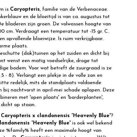
m is
Caryopteris
, familie van de Verbenaceae.
kerblauw en de bloeitijd is van ca. augustus tot
e bladeren zijn groen. De volwassen hoogte van
100 cm. Verdraagt een temperatuur tot -15 gr. C.
n opvallende bloeiwijze. Is ruim verkrijgbaar.
arme plaats.
eschutte (dak)tuinen op het zuiden en dicht bij
nt wenst een matig voedselrijke, droge tot
ige bodem. Voor wat betreft de zuurgraad is ze
.5 - 8). Verlangt een plekje in de volle zon en
tte redelijk, mits de standplaats voldoende
 bij nachtvorst in april-mei schade oplopen. Deze
bineren met 'open plaats' en 'borderplanten',
 dicht op staan.
r
Caryopteris x clandonensis 'Heavenly Blue'
?
clandonensis 'Heavenly Blue'
is ook wel bekend
eze %family% heeft een maximale hoogt van