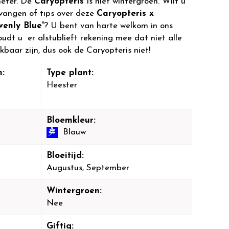
meter. De
Caryopteris
is niet wintergroen. Wilt u
vangen of tips over deze
Caryopteris x
enly Blue'
? U bent van harte welkom in ons
dt u er alstublieft rekening mee dat niet alle
kbaar zijn, dus ook de Caryopteris niet!
:
Type plant:
Heester
Bloemkleur:
Blauw
Bloeitijd:
Augustus, September
Wintergroen:
Nee
Giftig: