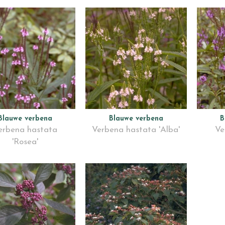
Blauwe verbena
Blauwe verbena
B
erbena hastata
Verbena hastata 'Alba'
Ve
'Rosea'