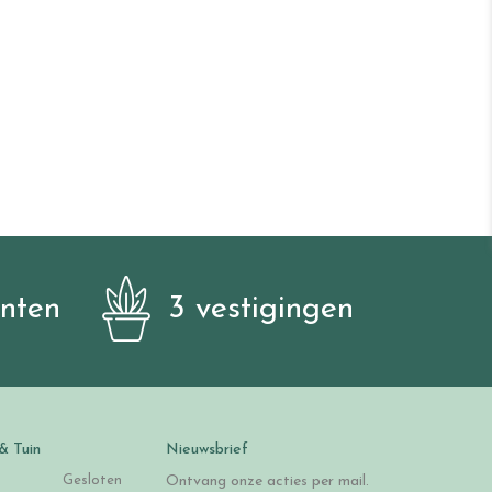
anten
3 vestigingen
& Tuin
Nieuwsbrief
Gesloten
Ontvang onze acties per mail.