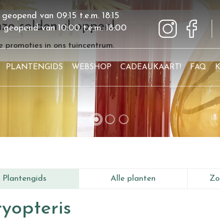
 geopend van
09:15
t.e.m.
18:15
ze solden shoppen!
g geopend van
10:00
t.e.m.
18:00
 promoties in ons tuincentrum.
PLANTENGIDS
WEBSHOP
CADEAUKAART!
FAQ
Plantengids
Alle planten
Zo
yopteris