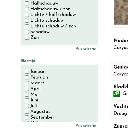
Halfschaduw
Halfschaduw / zon
Lichte / halfschaduw
Lichte schaduw
Lichte schaduw / zon
Schaduw
Zon
Neder
Caryop
Wis selectie
Bloeitijd:
Gesla
Januari
Caryop
Februari
Maart
Bladkl
April
Gr
Mei
Juni
Juli
Vocht
Augustus
Droog
September
Oktober
Wis selectie
Zuurg