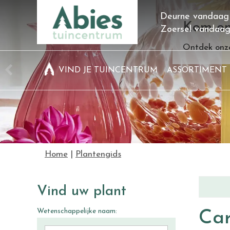
Ga
Deurne vandaag
naar
Kom on
Zoersel vandaa
content
Ontdek onze
VIND JE TUINCENTRUM
ASSORTIMENT
Home
Plantengids
Vind uw plant
Wetenschappelijke naam:
Car