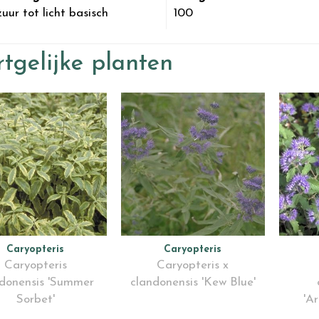
uur tot licht basisch
100
tgelijke planten
Caryopteris
Caryopteris
Caryopteris
Caryopteris x
ndonensis 'Summer
clandonensis 'Kew Blue'
Sorbet'
'A