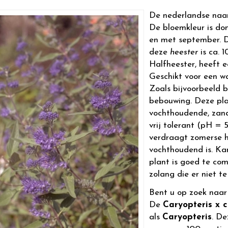
De nederlandse naa
De bloemkleur is don
en met september. D
deze
heester
is ca. 
Halfheester, heeft ee
Geschikt voor een w
Zoals bijvoorbeeld b
bebouwing. Deze pla
vochthoudende, zand
vrij tolerant (pH = 5
verdraagt zomerse hi
vochthoudend is. Kan
plant is goed te com
zolang die er niet te
Bent u op zoek naa
De
Caryopteris x 
als
Caryopteris
. D