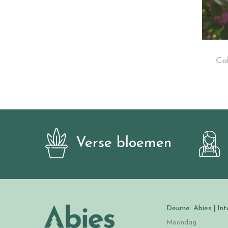
Cal
Verse bloemen
Deurne: Abies | Int
Maandag