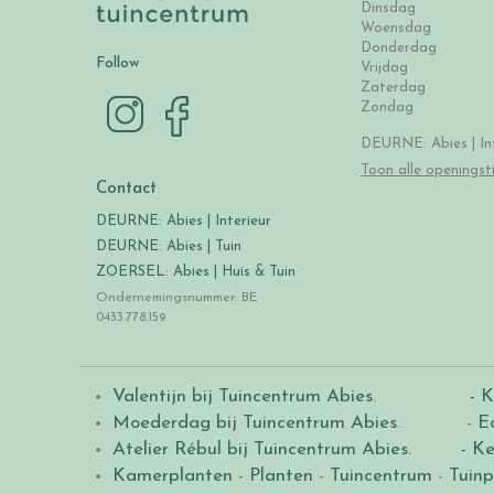
Dinsdag
Woensdag
Donderdag
Follow
Vrijdag
Zaterdag
Zondag
DEURNE: Abies | Int
Toon alle openingst
Contact
DEURNE: Abies | Interieur
DEURNE: Abies | Tuin
ZOERSEL: Abies | Huis & Tuin
Ondernemingsnummer: BE
0433.778.159
Valentijn bij Tuincentrum Abies
.
- K
Moederdag bij Tuincentrum Abies
. -
E
Atelier Rébul bij Tuincentrum Abies.
- Ke
Kamerplanten
-
Planten
-
Tuincentrum
-
Tuinp