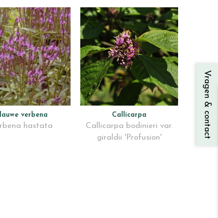
Vragen & contact
lauwe verbena
Callicarpa
rbena hastata
Callicarpa bodinieri var.
giraldii 'Profusion'