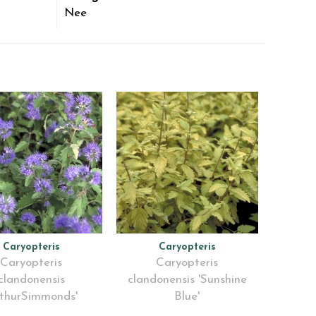
Nee
Caryopteris
Caryopteris
Caryopteris
Caryopteris
clandonensis
clandonensis 'Sunshine
rthurSimmonds'
Blue'