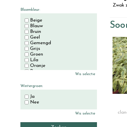
November
Zwak z
December
Bloemkleur:
Beige
Soor
Blauw
Bruin
Geel
Gemengd
Grijs
Groen
Lila
Oranje
Paars
Wis selectie
Rood
Roze
Wintergroen:
Wit
Zwart
Ja
Nee
cla
Wis selectie