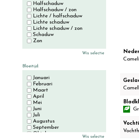
Halfschaduw
Halfschaduw / zon
Lichte / halfschaduw
Lichte schaduw
Lichte schaduw / zon
Schaduw
Zon
Neder
Wis selectie
Camel
Bloeitijd:
Januari
Gesla
Februari
Camell
Maart
April
Bladkl
Mei
Juni
Gr
Juli
Augustus
Vocht
September
Vochth
Oktober
Wis selectie