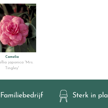
Camelia
lia japonica 'Mrs.
Tingley'
Familiebedrijf
Sterk in pl