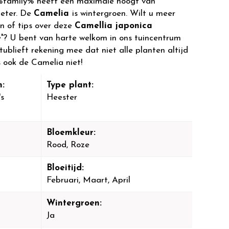
%family% heeft een maximale hoogt van
meter. De
Camelia
is wintergroen. Wilt u meer
n of tips over deze
Camellia japonica
'
? U bent van harte welkom in ons tuincentrum
ublieft rekening mee dat niet alle planten altijd
s ook de Camelia niet!
:
Type plant:
's
Heester
Bloemkleur:
Rood, Roze
Bloeitijd:
Februari, Maart, April
Wintergroen:
Ja