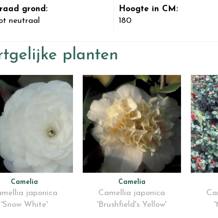
raad grond:
Hoogte in CM:
ot neutraal
180
tgelijke planten
Camelia
Camelia
mellia japonica
Camellia japonica
Cam
'Snow White'
'Brushfield's Yellow'