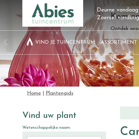
Ga
Deurne vandaag
naar
Kom on
Zoersel vandaa
content
Ontdek onze
VIND JE TUINCENTRUM
ASSORTIMENT
Home
Plantengids
Vind uw plant
Wetenschappelijke naam:
Ca