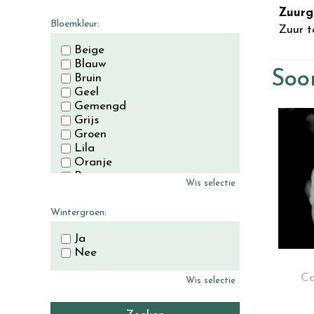
November
Zuurg
December
Bloemkleur:
Zuur t
Beige
Blauw
Soor
Bruin
Geel
Gemengd
Grijs
Groen
Lila
Oranje
Paars
Wis selectie
Rood
Roze
Wintergroen:
Wit
Zwart
Ja
Nee
Ca
Wis selectie