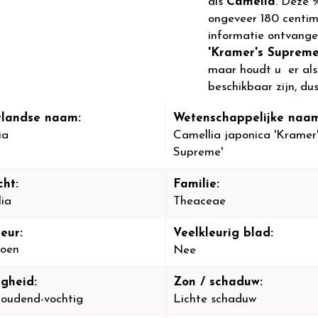
als
Camelia
. Deze 
ongeveer 180 centi
informatie ontvange
'Kramer's Supreme
maar houdt u er alst
beschikbaar zijn, du
landse naam:
Wetenschappelijke naam
ia
Camellia japonica 'Kramer
Supreme'
cht:
Familie:
ia
Theaceae
eur:
Veelkleurig blad:
oen
Nee
igheid:
Zon / schaduw:
oudend-vochtig
Lichte schaduw