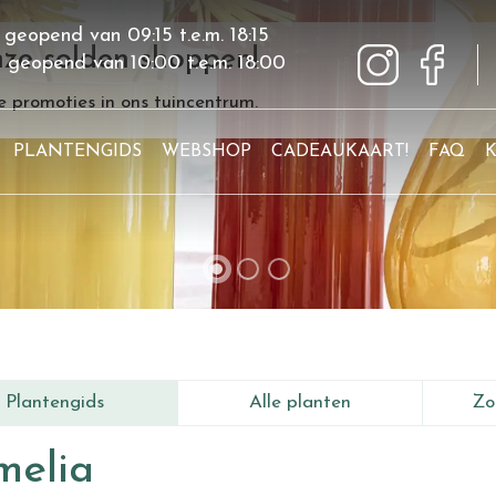
 geopend van
09:15
t.e.m.
18:15
ze solden shoppen!
g geopend van
10:00
t.e.m.
18:00
 promoties in ons tuincentrum.
PLANTENGIDS
WEBSHOP
CADEAUKAART!
FAQ
Plantengids
Alle planten
Zo
melia