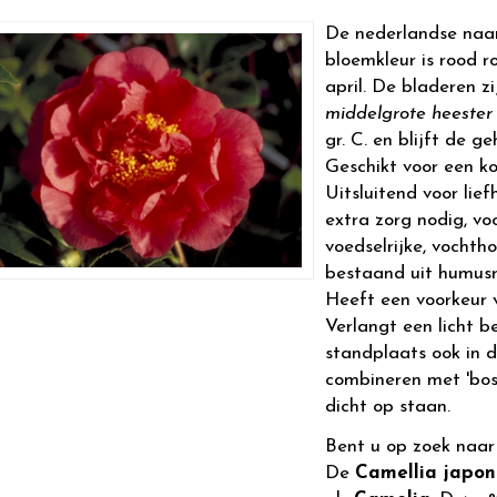
De nederlandse naa
bloemkleur is rood ro
april. De bladeren 
middelgrote heester
gr. C. en blijft de g
Geschikt voor een ko
Uitsluitend voor lie
extra zorg nodig, vo
voedselrijke, vocht
bestaand uit humusr
Heeft een voorkeur v
Verlangt een licht 
standplaats ook in d
combineren met 'bosr
dicht op staan.
Bent u op zoek naa
De
Camellia japon