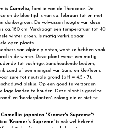
m is
Camelia
, familie van de Theaceae. De
ze en de bloeitijd is van ca. februari tot en met
zijn donkergroen. De volwassen hoogte van deze
is ca. 180 cm. Verdraagt een temperatuur tot -10
ehele winter groen. Is matig verkrijgbaar.
ele open plaats.
fhebbers van alpine planten, want ze hebben vaak
oral in de winter. Deze plant wenst een matig
houdende tot vochtige, zandhoudende bodem,
ijk zand of een mengsel van zand en klei/leem.
oor zure tot neutrale grond (pH = 4.5 - 7).
beschaduwd plekje. Op een goed te verzorgen
e lage landen te houden. Deze plant is goed te
and' en 'borderplanten', zolang die er niet te
r
Camellia japonica 'Kramer's Supreme'
?
ica 'Kramer's Supreme'
is ook wel bekend