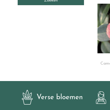
Camel
Verse bloemen