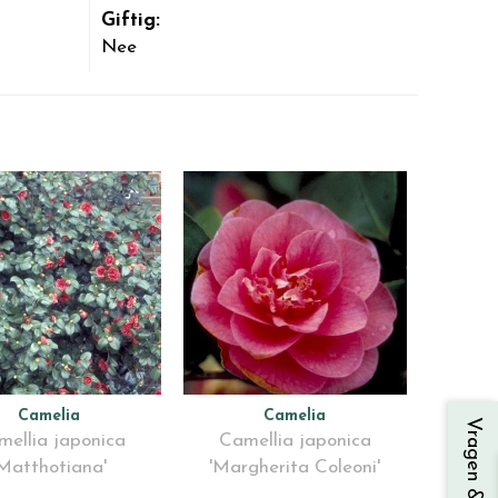
Giftig:
Nee
Camelia
Camelia
Vragen & contact
ellia japonica
Camellia japonica
'Matthotiana'
'Margherita Coleoni'