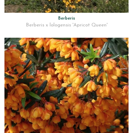
Berberis
Berberis x lologensis 'Apricot Queen'