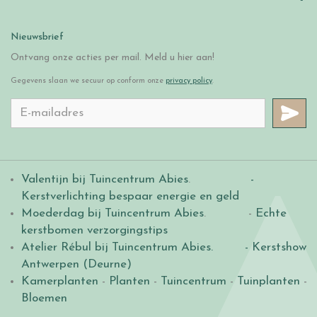
Nieuwsbrief
Ontvang onze acties per mail. Meld u hier aan!
Gegevens slaan we secuur op conform onze
privacy policy
.
Valentijn bij Tuincentrum Abies
.
-
Kerstverlichting bespaar energie en geld
Moederdag bij Tuincentrum Abies
. -
Echte
kerstbomen verzorgingstips
Atelier Rébul bij Tuincentrum Abies.
- Kerstshow
Antwerpen (Deurne)
Kamerplanten
-
Planten
-
Tuincentrum
-
Tuinplanten
-
Bloemen