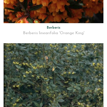
Berberis
Berberis linearifolia 'Orange King'