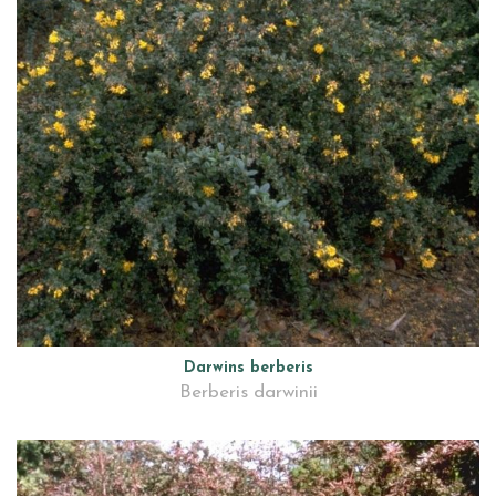
Darwins berberis
Berberis darwinii