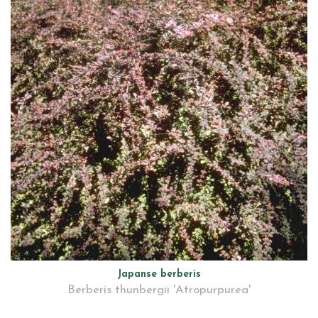
Japanse berberis
Berberis thunbergii 'Atropurpurea'