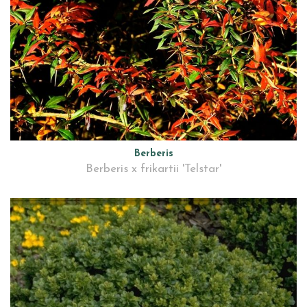
Berberis
Berberis x frikartii 'Telstar'