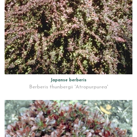
Japanse berberis
Berberis thunbergii 'Atropurpurea'