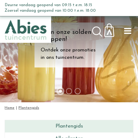
G
Deurne vandaag geopend van
09:15
t.e.m.
18:15
a
Zoersel vandaag geopend van
10:00
t.e.m.
18:00
n
a
Kom onze solden
a
shoppen!
r
c
Ontdek onze promoties
o
in ons tuincentrum.
n
t
e
n
t
Home
Plantengids
Plantengids