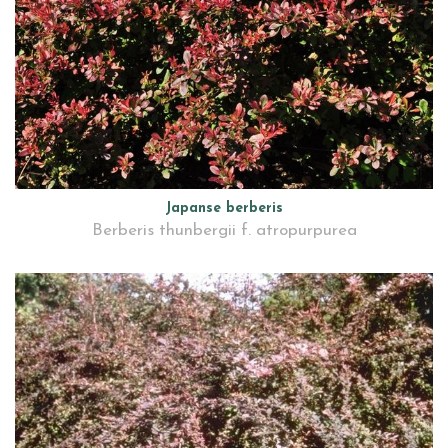
Japanse berberis
Berberis thunbergii f. atropurpurea