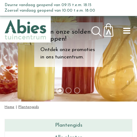
G
Deurne vandaag geopend van
09:15
t.e.m.
18:15
a
Zoersel vandaag geopend van
10:00
t.e.m.
18:00
n
a
Kom onze solden
a
shoppen!
r
c
Ontdek onze promoties
o
in ons tuincentrum.
n
t
e
n
t
Home
Plantengids
Plantengids