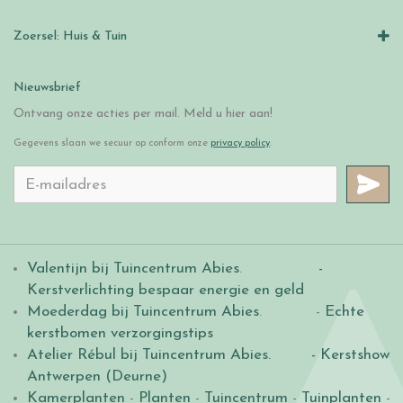
Zoersel: Huis & Tuin
Nieuwsbrief
Ontvang onze acties per mail. Meld u hier aan!
Gegevens slaan we secuur op conform onze
privacy policy
.
Valentijn bij Tuincentrum Abies
.
-
Kerstverlichting bespaar energie en geld
Moederdag bij Tuincentrum Abies
. -
Echte
kerstbomen verzorgingstips
Atelier Rébul bij Tuincentrum Abies.
- Kerstshow
Antwerpen (Deurne)
Kamerplanten
-
Planten
-
Tuincentrum
-
Tuinplanten
-