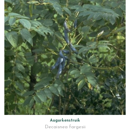
Augurkenstruik
Decaisnea fargesii