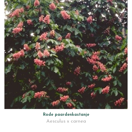
Rode paardenkastanje
Aesculus x carnea