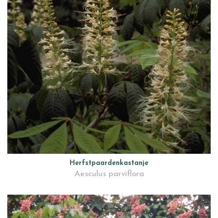
Herfstpaardenkastanje
Aesculus parviflora