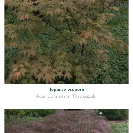
Japanse esdoorn
Acer palmatum 'Osakazuki'