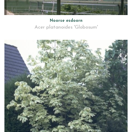
Noorse esdoorn
Acer platanoides 'Globosum'