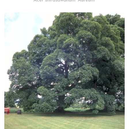
Acer shirasawanum 'Aureum'