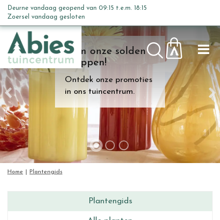
G
Deurne vandaag geopend van
09:15
t.e.m.
18:15
a
Zoersel vandaag gesloten
n
a
Kom onze solden
a
shoppen!
r
c
Ontdek onze promoties
o
in ons tuincentrum.
n
t
e
n
t
Home
Plantengids
Plantengids