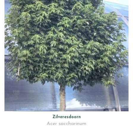
Zilveresdoorn
Acer saccharinum