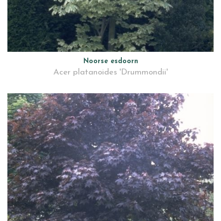
Noorse esdoorn
Acer platanoides 'Drummondii'