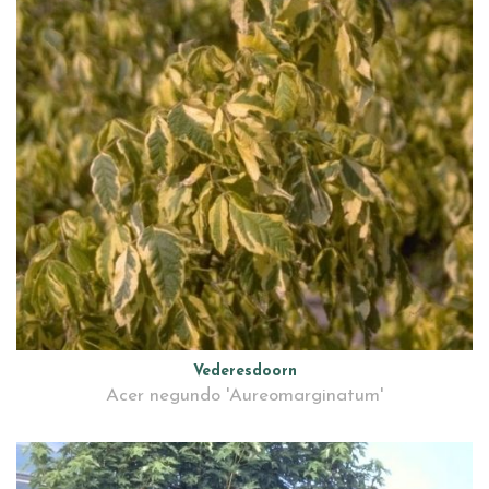
Vederesdoorn
Acer negundo 'Aureomarginatum'