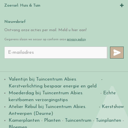
Zoersel: Huis & Tuin
Nieuwsbrief
Ontvang onze acties per mail. Meld u hier aan!
Gegevens slaan we secuur op conform onze
privacy policy
.
Valentijn bij Tuincentrum Abies
.
-
Kerstverlichting bespaar energie en geld
Moederdag bij Tuincentrum Abies
. -
Echte
kerstbomen verzorgingstips
Atelier Rébul bij Tuincentrum Abies.
- Kerstshow
Antwerpen (Deurne)
Kamerplanten
-
Planten
-
Tuincentrum
-
Tuinplanten
-
Bloemen