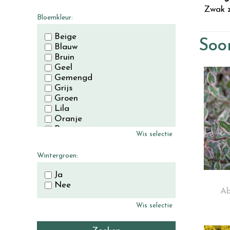
November
Zwak z
December
Bloemkleur:
Beige
Soor
Blauw
Bruin
Geel
Gemengd
Grijs
Groen
Lila
Oranje
Paars
Wis selectie
Rood
Roze
Wintergroen:
Wit
Zwart
Ja
Nee
Ab
Wis selectie