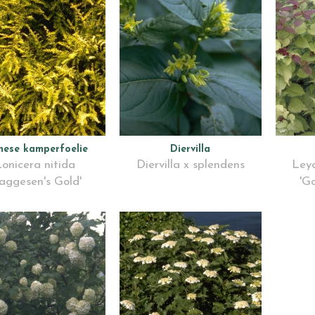
nese kamperfoelie
Diervilla
onicera nitida
Diervilla x splendens
Leyc
aggesen's Gold'
'G