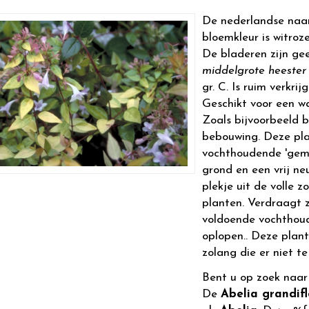
De nederlandse naa
bloemkleur is witroze
De bladeren zijn ge
middelgrote heester
gr. C. Is ruim verkrij
Geschikt voor een w
Zoals bijvoorbeeld b
bebouwing. Deze plan
vochthoudende 'gemi
grond en een vrij ne
plekje uit de volle z
planten. Verdraagt z
voldoende vochthoude
oplopen.. Deze plant
zolang die er niet te
Bent u op zoek naa
De
Abelia grandif