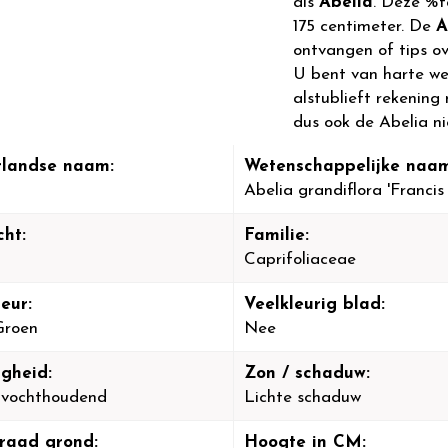
als
Abelia
. Deze %f
175 centimeter. De
A
ontvangen of tips o
U bent van harte we
alstublieft rekening 
dus ook de Abelia ni
landse naam:
Wetenschappelijke naam
Abelia grandiflora 'Franci
cht:
Familie:
Caprifoliaceae
eur:
Veelkleurig blad:
Groen
Nee
igheid:
Zon / schaduw:
-vochthoudend
Lichte schaduw
raad grond:
Hoogte in CM: