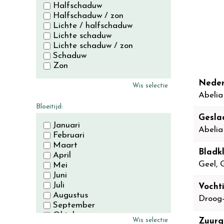
Halfschaduw
Halfschaduw / zon
Lichte / halfschaduw
Lichte schaduw
Lichte schaduw / zon
Schaduw
Zon
Neder
Wis selectie
Abelia
Bloeitijd:
Gesla
Januari
Abelia
Februari
Maart
Bladkl
April
Geel, 
Mei
Juni
Juli
Vocht
Augustus
Droog
September
Oktober
Wis selectie
Zuurg