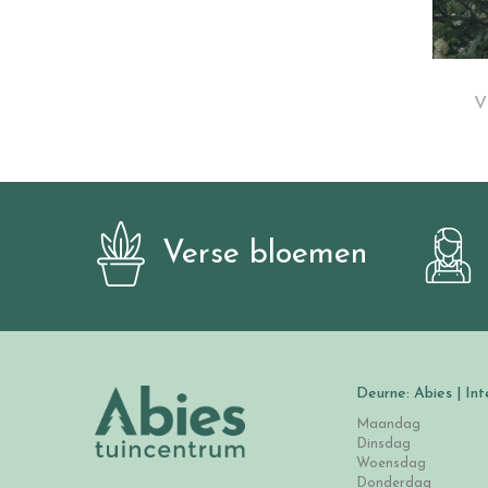
V
Verse bloemen
Deurne: Abies | Int
Maandag
Dinsdag
Woensdag
Donderdag