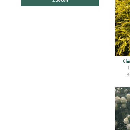
Chi
L
'B