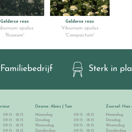
Gelderse roos
Gelderse roos
iburnum opulus
Viburnum opulus
'Roseum'
'Compactum'
Familiebedrijf
Sterk in pl
erieur
Deurne: Abies | Tuin
Zoersel: Huis 
09:15 - 18:15
Maandag
09:15 - 18:15
Maandag
09:15 - 18:15
Dinsdag
09:15 - 18:15
Dinsdag
09:15 - 18:15
Woensdag
09:15 - 18:15
Woensdag
09:15 - 18:15
Donderdag
09:15 - 18:15
Donderdag