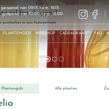
 geopend van
09:15
t.e.m.
18:15
ze solden shoppen!
g geopend van
10:00
t.e.m.
18:00
 promoties in ons tuincentrum.
PLANTENGIDS
WEBSHOP
CADEAUKAART!
FAQ
Plantengids
Alle planten
Zo
lia