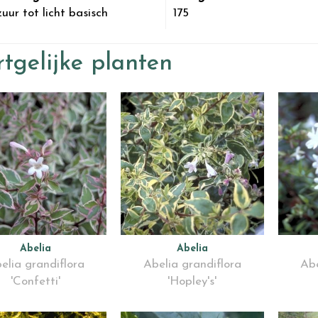
uur tot licht basisch
175
tgelijke planten
Abelia
Abelia
elia grandiflora
Abelia grandiflora
Abe
'Confetti'
'Hopley's'