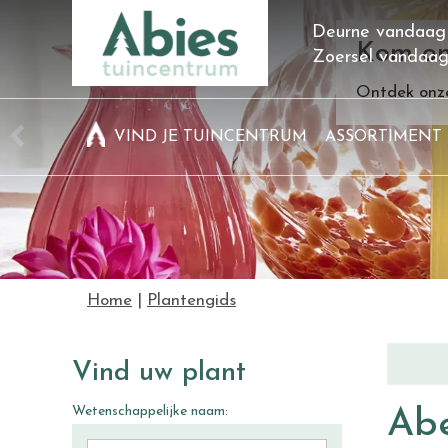
Ga
Deurne vandaag
naar
Kom on
Zoersel vandaa
content
Ontdek onze
VIND JE TUINCENTRUM
ASSORTIMENT
Home
Plantengids
Vind uw plant
Wetenschappelijke naam:
Abe