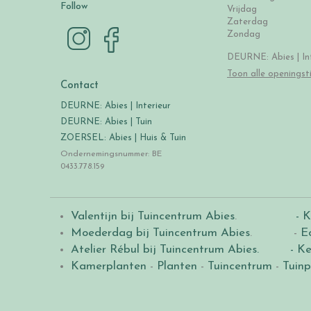
Follow
Vrijdag
Zaterdag
Zondag
DEURNE: Abies | Int
Toon alle openingst
Contact
DEURNE: Abies | Interieur
DEURNE: Abies | Tuin
ZOERSEL: Abies | Huis & Tuin
Ondernemingsnummer: BE
0433.778.159
Valentijn bij Tuincentrum Abies
.
- K
Moederdag bij Tuincentrum Abies
. -
E
Atelier Rébul bij Tuincentrum Abies.
- Ke
Kamerplanten
-
Planten
-
Tuincentrum
-
Tuinp