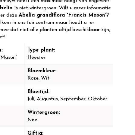
amily% heeft een maximale hoogt van ongeveer
belia
is niet wintergroen. Wilt u meer informatie
ver deze
Abelia grandiflora 'Francis Mason'
?
lkom in ons tuincentrum maar houdt u er
mee dat niet alle planten altijd beschikbaar zijn,
et!
:
Type plant:
s Mason'
Heester
Bloemkleur:
Roze, Wit
Bloeitijd:
Juli, Augustus, September, Oktober
Wintergroen:
Nee
Giftig: