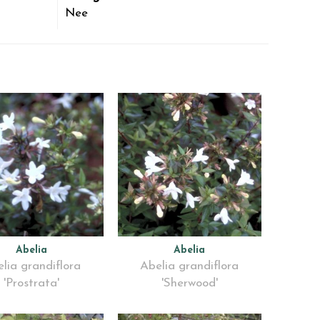
Nee
Abelia
Abelia
lia grandiflora
Abelia grandiflora
'Prostrata'
'Sherwood'