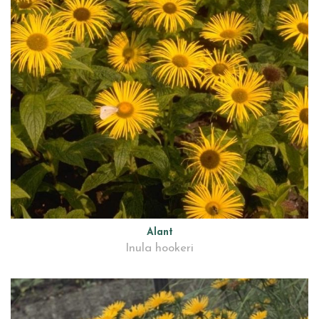
Alant
Inula hookeri