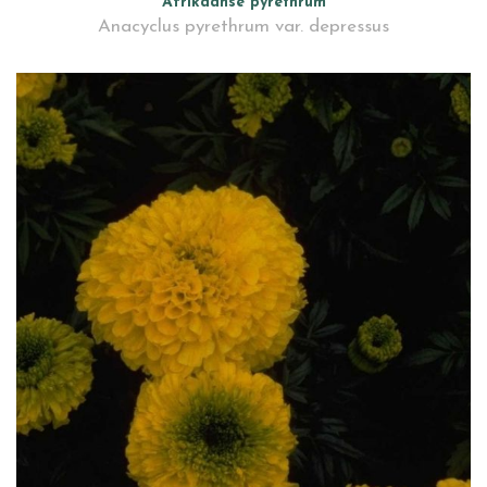
Afrikaanse pyrethrum
Anacyclus pyrethrum var. depressus