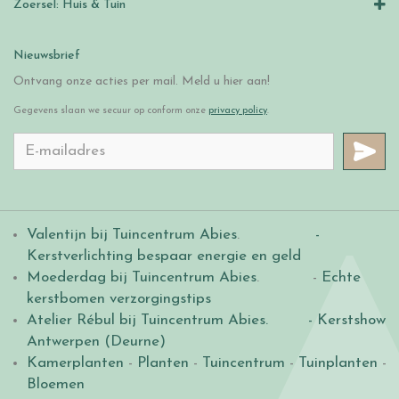
Zoersel: Huis & Tuin
Nieuwsbrief
Ontvang onze acties per mail. Meld u hier aan!
Gegevens slaan we secuur op conform onze
privacy policy
.
Valentijn bij Tuincentrum Abies
.
-
Kerstverlichting bespaar energie en geld
Moederdag bij Tuincentrum Abies
. -
Echte
kerstbomen verzorgingstips
Atelier Rébul bij Tuincentrum Abies.
- Kerstshow
Antwerpen (Deurne)
Kamerplanten
-
Planten
-
Tuincentrum
-
Tuinplanten
-
Bloemen