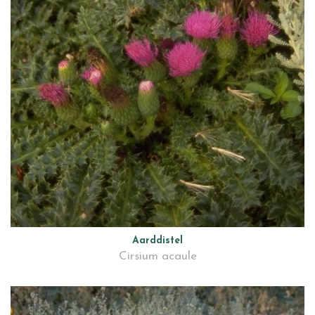
Aarddistel
Cirsium acaule