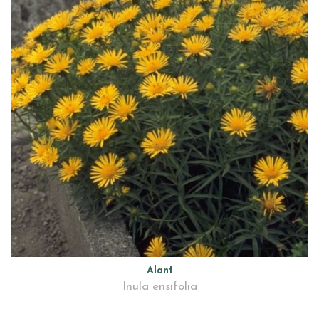
Alant
Inula ensifolia