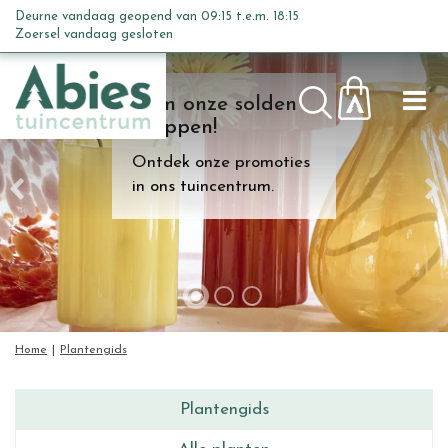
G
Deurne vandaag geopend van
09:15
t.e.m.
18:15
a
Zoersel vandaag gesloten
n
a
Kom onze solden
a
shoppen!
r
c
Ontdek onze promoties
o
in ons tuincentrum.
n
t
e
n
t
Home
Plantengids
Plantengids