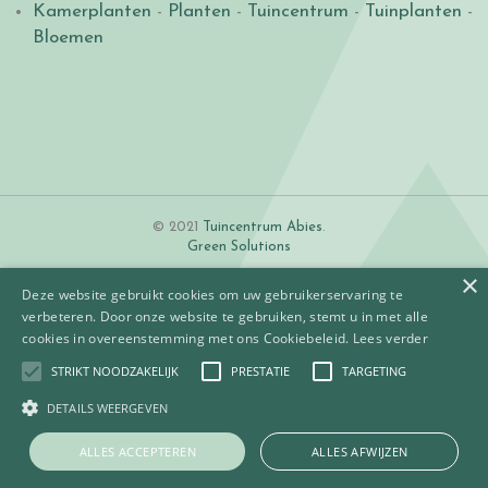
Kamerplanten
-
Planten
-
Tuincentrum
-
Tuinplanten
-
Bloemen
© 2021
Tuincentrum Abies
.
Green Solutions
×
Deze website gebruikt cookies om uw gebruikerservaring te
verbeteren. Door onze website te gebruiken, stemt u in met alle
cookies in overeenstemming met ons Cookiebeleid.
Lees verder
STRIKT NOODZAKELIJK
PRESTATIE
TARGETING
Algemene voorwaarden
Betaalinformatie
DETAILS WEERGEVEN
Privacy policy
Contact
ALLES ACCEPTEREN
ALLES AFWIJZEN