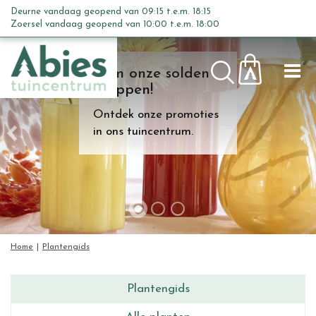
G
Deurne vandaag geopend van
09:15
t.e.m.
18:15
a
Zoersel vandaag geopend van
10:00
t.e.m.
18:00
n
a
Kom onze solden
a
shoppen!
r
c
Ontdek onze promoties
o
in ons tuincentrum.
n
t
e
n
t
Home
Plantengids
Plantengids