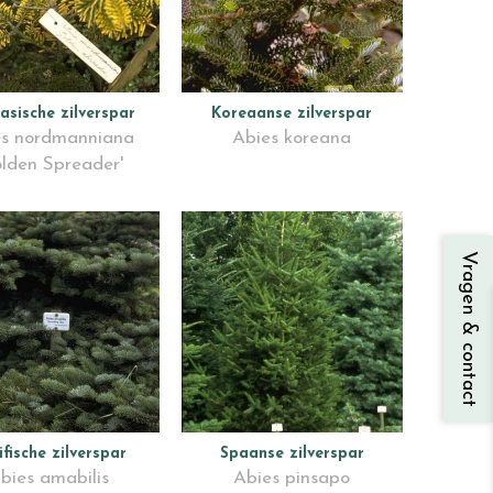
asische zilverspar
Koreaanse zilverspar
es nordmanniana
Abies koreana
olden Spreader'
Vragen & contact
ifische zilverspar
Spaanse zilverspar
bies amabilis
Abies pinsapo