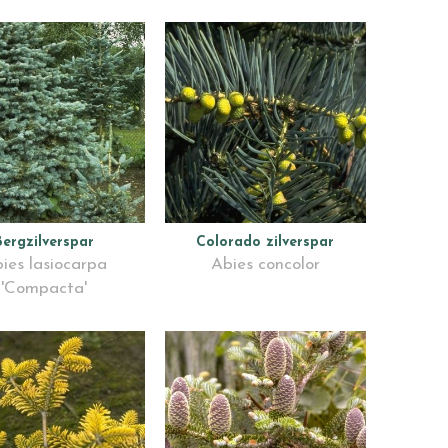
Bergzilverspar
Colorado zilverspar
ies lasiocarpa
Abies concolor
'Compacta'