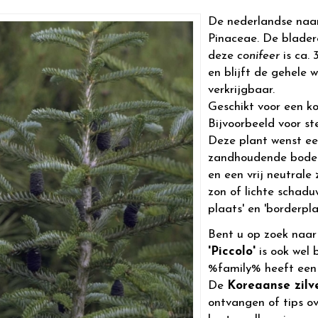
De nederlandse naa
Pinaceae. De blader
deze
conifeer
is ca. 
en blijft de gehele 
verkrijgbaar.
Geschikt voor een ko
Bijvoorbeeld voor st
Deze plant wenst een
zandhoudende bodem
en een vrij neutrale
zon of lichte schad
plaats' en 'borderpla
Bent u op zoek naa
'Piccolo'
is ook wel 
%family% heeft een
De
Koreaanse zil
ontvangen of tips o