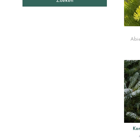
Abie
Kor