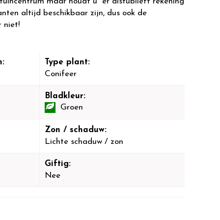
 tuincentrum maar houdt u er alstublieft rekening
anten altijd beschikbaar zijn, dus ook de
 niet!
:
Type plant:
Conifeer
Bladkleur:
Groen
Zon / schaduw:
Lichte schaduw / zon
Giftig:
Nee