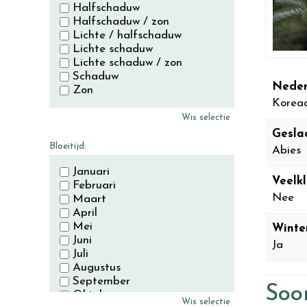
Halfschaduw
Halfschaduw / zon
Lichte / halfschaduw
Lichte schaduw
Lichte schaduw / zon
Schaduw
Neder
Zon
Koreaa
Wis selectie
Gesla
Bloeitijd:
Abies
Januari
Veelkl
Februari
Nee
Maart
April
Mei
Winte
Juni
Ja
Juli
Augustus
September
Soor
Oktober
Wis selectie