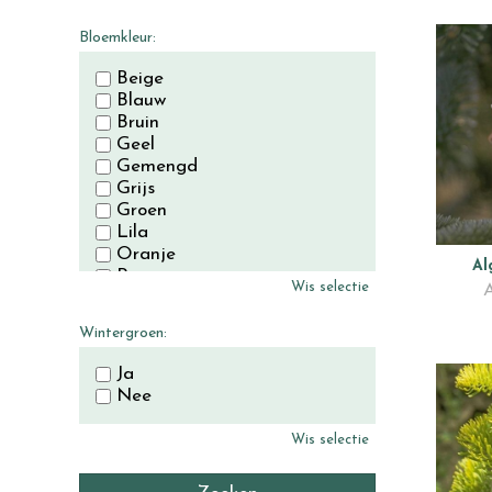
November
December
Bloemkleur:
Beige
Blauw
Bruin
Geel
Gemengd
Grijs
Groen
Lila
Oranje
Al
Paars
Wis selectie
Rood
Roze
Wintergroen:
Wit
Zwart
Ja
Nee
Wis selectie