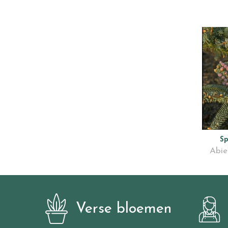
Sp
Abie
Verse bloemen