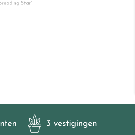
preading Star'
anten
3 vestigingen