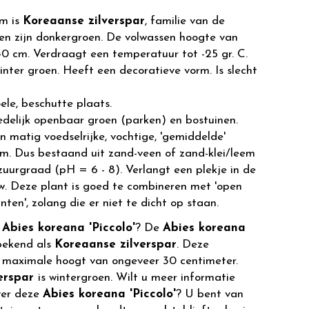
m is
Koreaanse zilverspar
, familie van de
en zijn donkergroen. De volwassen hoogte van
30 cm. Verdraagt een temperatuur tot -25 gr. C.
winter groen. Heeft een decoratieve vorm. Is slecht
ele, beschutte plaats.
edelijk openbaar groen (parken) en bostuinen.
 matig voedselrijke, vochtige, 'gemiddelde'
. Dus bestaand uit zand-veen of zand-klei/leem
 zuurgraad (pH = 6 - 8). Verlangt een plekje in de
uw. Deze plant is goed te combineren met 'open
nten', zolang die er niet te dicht op staan.
r
Abies koreana 'Piccolo'
? De
Abies koreana
bekend als
Koreaanse zilverspar
. Deze
 maximale hoogt van ongeveer 30 centimeter.
verspar
is wintergroen. Wilt u meer informatie
ver deze
Abies koreana 'Piccolo'
? U bent van