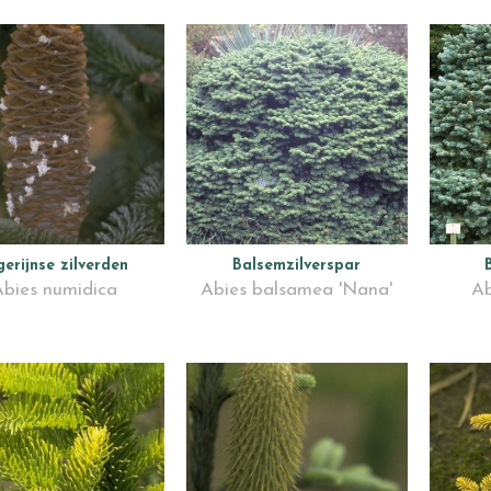
gerijnse zilverden
Balsemzilverspar
Abies numidica
Abies balsamea 'Nana'
Ab