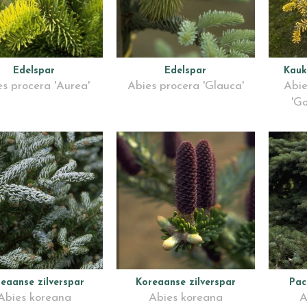
Edelspar
Edelspar
Kauk
s procera 'Aurea'
Abies procera 'Glauca'
Abi
'G
eaanse zilverspar
Koreaanse zilverspar
Pac
Abies koreana
Abies koreana
A