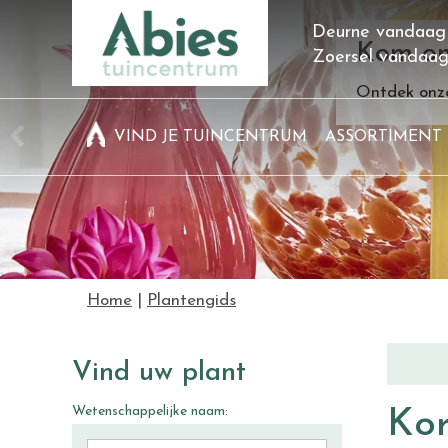
Ga
Deurne vandaag
naar
Kom on
Zoersel vandaa
content
Ontdek onze
VIND JE TUINCENTRUM
ASSORTIMENT
Home
Plantengids
Vind uw plant
Wetenschappelijke naam:
Kor