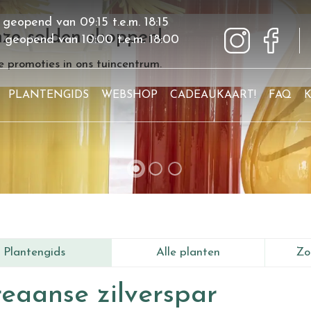
 geopend van
09:15
t.e.m.
18:15
ze solden shoppen!
g geopend van
10:00
t.e.m.
18:00
 promoties in ons tuincentrum.
PLANTENGIDS
WEBSHOP
CADEAUKAART!
FAQ
Plantengids
Alle planten
Zo
eaanse zilverspar