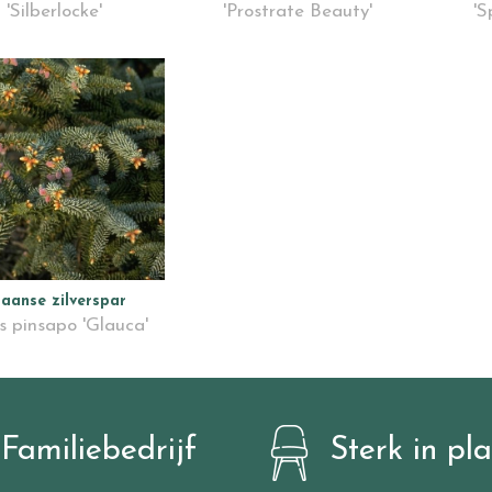
'Silberlocke'
'Prostrate Beauty'
'S
aanse zilverspar
s pinsapo 'Glauca'
Familiebedrijf
Sterk in pl