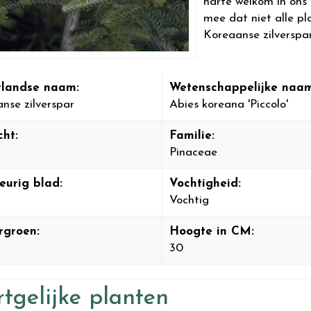
harte welkom in ons
mee dat niet alle pl
Koreaanse zilverspar
landse naam:
Wetenschappelijke naam
nse zilverspar
Abies koreana 'Piccolo'
cht:
Familie:
Pinaceae
eurig blad:
Vochtigheid:
Vochtig
rgroen:
Hoogte in CM:
30
tgelijke planten