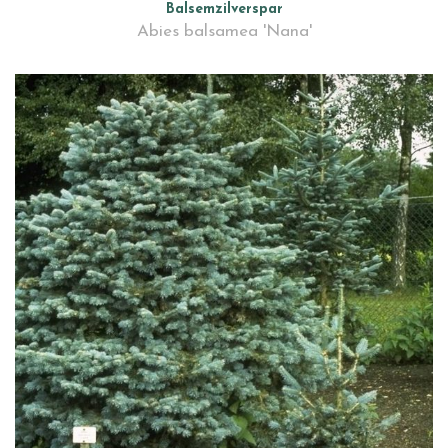
Balsemzilverspar
Abies balsamea 'Nana'