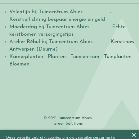
Valentijn bij Tuincentrum Abies
.
-
Kerstverlichting bespaar energie en geld
Moederdag bij Tuincentrum Abies
. -
Echte
kerstbomen verzorgingstips
Atelier Rébul bij Tuincentrum Abies.
- Kerstshow
Antwerpen (Deurne)
Kamerplanten
-
Planten
-
Tuincentrum
-
Tuinplanten
-
Bloemen
© 2021
Tuincentrum Abies
.
Green Solutions
×
Deze website gebruikt cookies om uw gebruikerservaring te