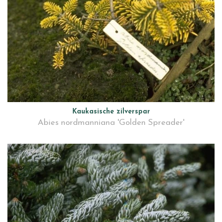
Kaukasische zilverspar
Abies nordmanniana 'Golden Spreader'