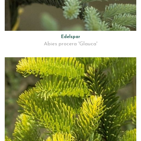
Edelspar
Abies procera 'Glauca'