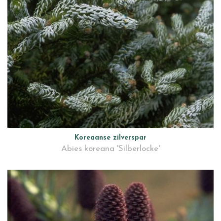
Koreaanse zilverspar
Abies koreana 'Silberlocke'