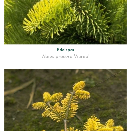
Edelspar
Abies procera 'Aurea'