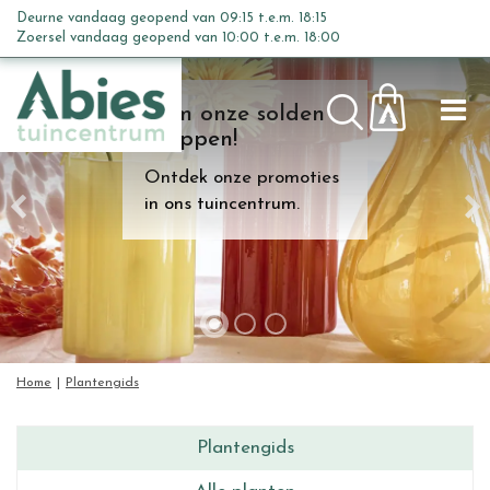
G
Deurne vandaag geopend van
09:15
t.e.m.
18:15
a
Zoersel vandaag geopend van
10:00
t.e.m.
18:00
n
a
Kom onze solden
a
shoppen!
r
c
Ontdek onze promoties
o
in ons tuincentrum.
n
t
e
n
t
Home
Plantengids
Plantengids