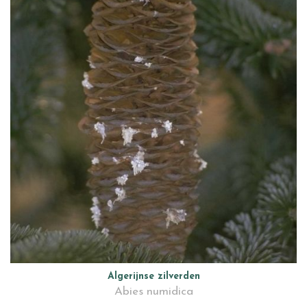
Algerijnse zilverden
Abies numidica