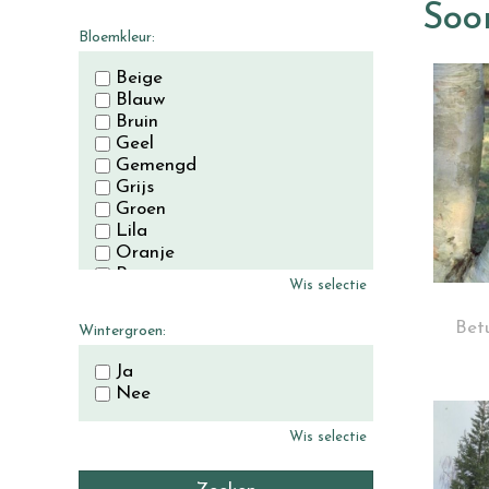
November
Soor
December
Bloemkleur:
Beige
Blauw
Bruin
Geel
Gemengd
Grijs
Groen
Lila
Oranje
Paars
Wis selectie
Rood
Roze
Betu
Wintergroen:
Wit
Zwart
Ja
Nee
Wis selectie