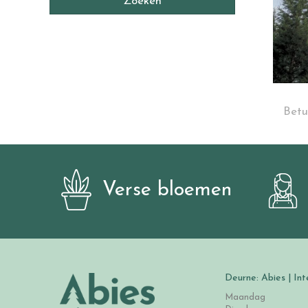
Betul
Verse bloemen
Deurne: Abies | Int
Maandag