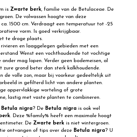
m is
Zwarte berk
, familie van de Betulaceae. De
rgroen. De volwassen hoogte van deze
 ca. 1500 cm. Verdraagt een temperatuur tot -25
oratieve vorm. Is goed verkrijgbaar.
et te droge plaats.
 rivieren en laaggelegen gebieden met een
terstand Wenst een vochthoudende tot vochtige
e onder mag lopen. Verder geen bodemeisen, al
t zure grond beter dan sterk kalkhoudende.
n de volle zon, maar bij voorkeur gedeeltelijk uit
rbeeld in gefilterd licht van andere planten.
ge oppervlakkige worteling of grote
e, lastig met vaste planten te combineren.
r
Betula nigra
? De
Betula nigra
is ook wel
berk
. Deze %family% heeft een maximale hoogt
centimeter. De
Zwarte berk
is niet wintergroen.
tie ontvangen of tips over deze
Betula nigra
? U