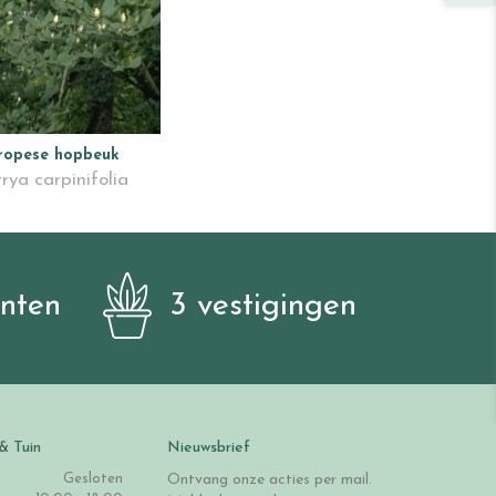
ropese hopbeuk
rya carpinifolia
anten
3 vestigingen
& Tuin
Nieuwsbrief
Gesloten
Ontvang onze acties per mail.