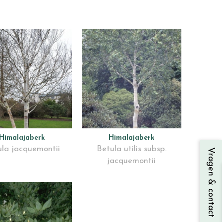
Himalajaberk
Himalajaberk
la jacquemontii
Betula utilis subsp.
Vragen & contact
jacquemontii