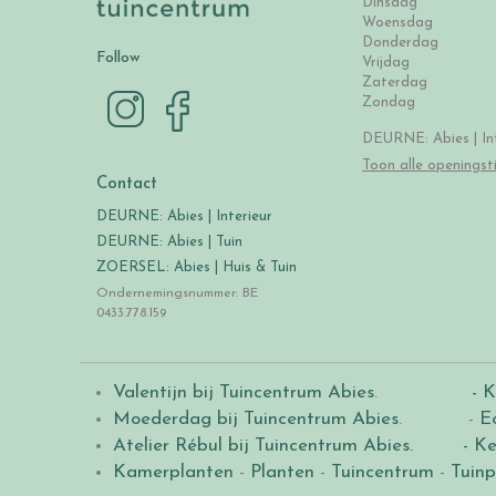
Dinsdag
Woensdag
Donderdag
Follow
Vrijdag
Zaterdag
Zondag
DEURNE: Abies | Int
Toon alle openingst
Contact
DEURNE: Abies | Interieur
DEURNE: Abies | Tuin
ZOERSEL: Abies | Huis & Tuin
Ondernemingsnummer: BE
0433.778.159
Valentijn bij Tuincentrum Abies
.
- K
Moederdag bij Tuincentrum Abies
. -
E
Atelier Rébul bij Tuincentrum Abies.
- Ke
Kamerplanten
-
Planten
-
Tuincentrum
-
Tuinp