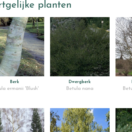
tgelijke planten
Berk
Dwergberk
la ermanii 'Blush'
Betula nana
Betu