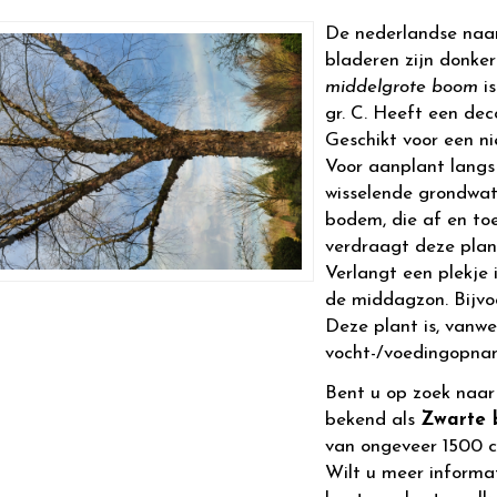
De nederlandse naa
bladeren zijn donke
middelgrote boom
is
gr. C. Heeft een dec
Geschikt voor een ni
Voor aanplant langs
wisselende grondwa
bodem, die af en to
verdraagt deze plan
Verlangt een plekje i
de middagzon. Bijvoo
Deze plant is, vanwe
vocht-/voedingopnam
Bent u op zoek naa
bekend als
Zwarte 
van ongeveer 1500 
Wilt u meer informa