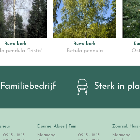
Ruwe berk
Ruwe berk
Eu
a pendula 'Tristis'
Betula pendula
Ost
Familiebedrijf
Sterk in pl
erieur
Deurne: Abies | Tuin
Zoersel: Huis 
09:15 - 18:15
Maandag
09:15 - 18:15
Maandag