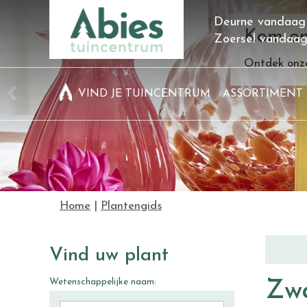
Ga
Deurne vandaag
naar
Kom on
Zoersel vandaa
content
Ontdek onze
VIND JE TUINCENTRUM
ASSORTIMENT
Home
Plantengids
Vind uw plant
Wetenschappelijke naam:
Zwa