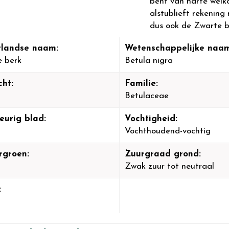
bent van harte welk
alstublieft rekening 
dus ook de Zwarte be
landse naam:
Wetenschappelijke naam
 berk
Betula nigra
cht:
Familie:
Betulaceae
eurig blad:
Vochtigheid:
Vochthoudend-vochtig
rgroen:
Zuurgraad grond:
Zwak zuur tot neutraal
: