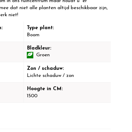
om in ons tuincentrum maar houdt u er
mee dat niet alle planten altijd beschikbaar zijn,
rk niet!
:
Type plant:
Boom
Bladkleur:
Groen
Zon / schaduw:
Lichte schaduw / zon
Hoogte in CM:
1500