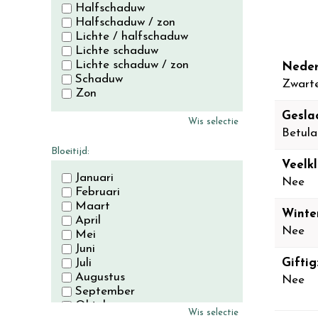
Halfschaduw
Halfschaduw / zon
Lichte / halfschaduw
Lichte schaduw
Lichte schaduw / zon
Neder
Schaduw
Zwarte
Zon
Gesla
Wis selectie
Betula
Bloeitijd:
Veelkl
Januari
Nee
Februari
Maart
Winte
April
Nee
Mei
Juni
Juli
Giftig
Augustus
Nee
September
Oktober
Wis selectie