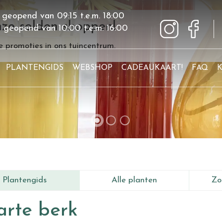
 geopend van
09:15
t.e.m.
18:00
ze solden shoppen!
g geopend van
10:00
t.e.m.
16:00
 promoties in ons tuincentrum.
PLANTENGIDS
WEBSHOP
CADEAUKAART!
FAQ
Plantengids
Alle planten
Zo
rte berk