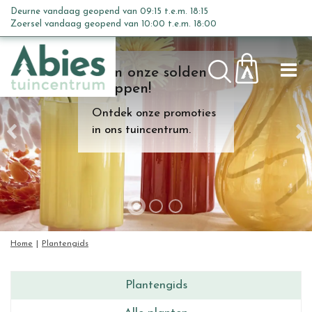
G
Deurne vandaag geopend van
09:15
t.e.m.
18:15
a
Zoersel vandaag geopend van
10:00
t.e.m.
18:00
n
a
Kom onze solden
a
shoppen!
r
c
Ontdek onze promoties
o
in ons tuincentrum.
n
t
e
n
t
Home
Plantengids
Plantengids