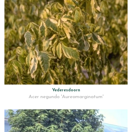
Vederesdoorn
Acer negundo 'Aureomarginatum'