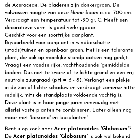
de Aceraceae. De bladeren zijn donkergroen. De
volwassen hoogte van deze
kleine boom
is ca. 700 cm.
Verdraagt een temperatuur tot -30 gr. C. Heeft een
decoratieve vorm. Is goed verkrijgbaar.
Geschikt voor een soortrijke aanplant.
Bijvoorbeeld voor aanplant in windbeschutte
(stads)tuinen en openbaar groen. Het is een tolerante
plant, die ook op moeilijke standplaatsen nog gedijt.
Vraagt een voedselrijke, vochthoudende 'gemiddelde'
bodem. Dus niet te zware of te lichte grond en een vrij
neutrale zuurgraad (pH = 6 - 8). Verlangt een plekje
in de zon of lichte schaduw en verdraagt zomerse hitte
redelijk, mits de standplaats voldoende vochtig is.
Deze plant is in haar jonge jaren eenvoudig met
allerlei vaste planten te combineren. Later alleen nog
maar met 'bosrand' en 'bosplanten'.
Bent u op zoek naar
Acer platanoides 'Globosum'
?
De
Acer platanoides 'Globosum'
is ook wel bekend