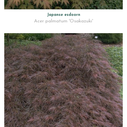
Japanse esdoorn
Acer palmatum 'Osakazuki'