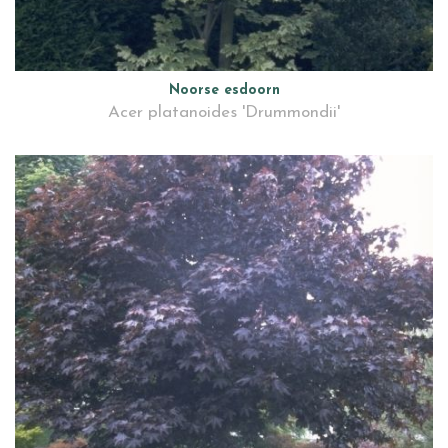
Noorse esdoorn
Acer platanoides 'Drummondii'