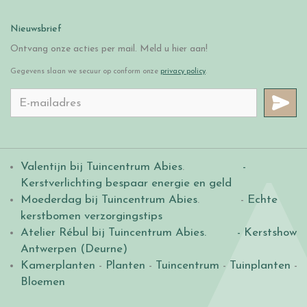
Nieuwsbrief
Ontvang onze acties per mail. Meld u hier aan!
Gegevens slaan we secuur op conform onze
privacy policy
.
Valentijn bij Tuincentrum Abies
.
-
Kerstverlichting bespaar energie en geld
Moederdag bij Tuincentrum Abies
. -
Echte
kerstbomen verzorgingstips
Atelier Rébul bij Tuincentrum Abies.
- Kerstshow
Antwerpen (Deurne)
Kamerplanten
-
Planten
-
Tuincentrum
-
Tuinplanten
-
Bloemen