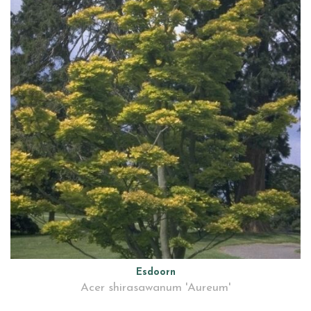
Esdoorn
Acer shirasawanum 'Aureum'