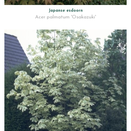
Japanse esdoorn
Acer palmatum 'Osakazuki'