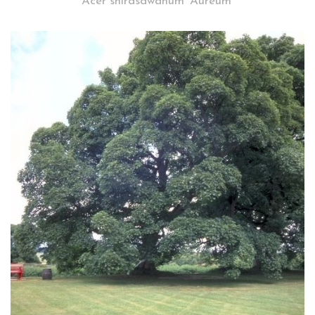
Acer shirasawanum 'Aureum'