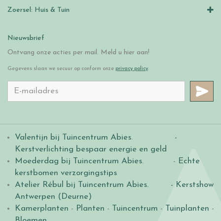
Zoersel: Huis & Tuin
Nieuwsbrief
Ontvang onze acties per mail. Meld u hier aan!
Gegevens slaan we secuur op conform onze
privacy policy
.
Valentijn bij Tuincentrum Abies
.
-
Kerstverlichting bespaar energie en geld
Moederdag bij Tuincentrum Abies
. -
Echte
kerstbomen verzorgingstips
Atelier Rébul bij Tuincentrum Abies.
- Kerstshow
Antwerpen (Deurne)
Kamerplanten
-
Planten
-
Tuincentrum
-
Tuinplanten
-
Bloemen