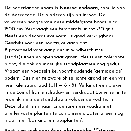
De nederlandse naam is
Noorse esdoorn
, familie van
de Aceraceae. De bladeren zijn bruinrood. De
volwassen hoogte van deze
middelgrote boom
is ca.
1500 cm. Verdraagt een temperatuur tot -30 gr. C.
Heeft een decoratieve vorm. Is goed verkrijgbaar.
Geschikt voor een soortrijke aanplant.
Bijvoorbeeld voor aanplant in windbeschutte
(stads)tuinen en openbaar groen. Het is een tolerante
plant, die ook op moeilijke standplaatsen nog gedijt.
Vraagt een voedselrijke, vochthoudende 'gemiddelde'
bodem. Dus niet te zware of te lichte grond en een vrij
neutrale zuurgraad (pH = 6 - 8). Verlangt een plekje
in de zon of lichte schaduw en verdraagt zomerse hitte
redelijk, mits de standplaats voldoende vochtig is.
Deze plant is in haar jonge jaren eenvoudig met
allerlei vaste planten te combineren. Later alleen nog
maar met 'bosrand' en 'bosplanten'.
Bent u op zoek naar
Acer platanoides 'Crimson