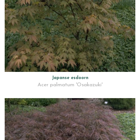
Japanse esdoorn
Acer palmatum 'Osakazuki'