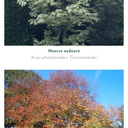
Noorse esdoorn
Acer platanoides 'Drummondii'