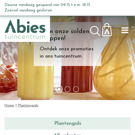
G
Deurne vandaag geopend van
09:15
t.e.m.
18:15
a
Zoersel vandaag gesloten
n
a
Kom onze solden
a
shoppen!
r
c
Ontdek onze promoties
o
in ons tuincentrum.
n
t
e
n
t
Home
Plantengids
Plantengids