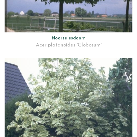
Noorse esdoorn
Acer platanoides 'Globosum'