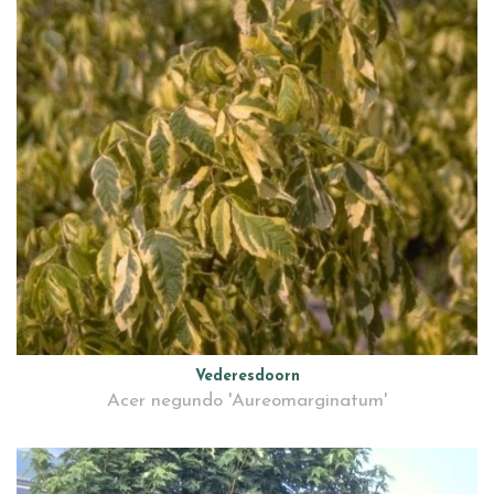
Vederesdoorn
Acer negundo 'Aureomarginatum'